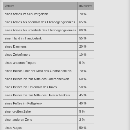
Verlust
Invalidität
eines Armes im Schultergelenk
70 %
eines Armes bis oberhalb des Ellenbogengelenkes
65 %
eines Armes bis unterhalb des Ellenbogengelenkes
60 %
einer Hand im Handgelenk
55 %
eines Daumens
20 %
eines Zeigefingers
10 %
eines anderen Fingers
5 %
eines Beines über der Mitte des Oberschenkels
70 %
eines Beines bis zur Mitte des Oberschenkels
60 %
eines Beines bis Unterhalb des Knies
50 %
eines Beines bis zur Mitte des Unterschenkels
45 %
eines Fußes im Fußgelenk
40 %
einer großen Zehe
5 %
einer anderen Zehe
2 %
eines Auges
50 %