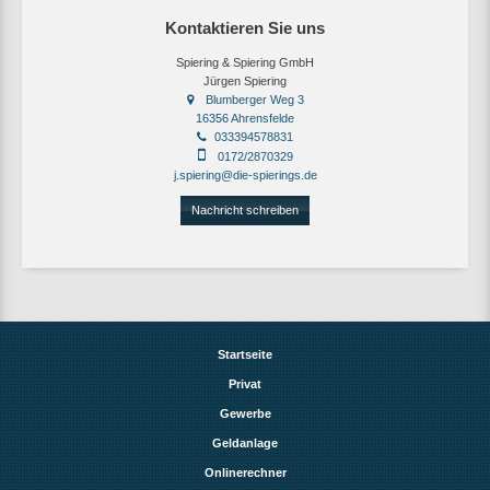
Kontaktieren Sie uns
Spiering & Spiering GmbH
Jürgen Spiering
Blumberger Weg 3
16356 Ahrensfelde
033394578831
0172/2870329
j.spiering@die-spierings.de
Nachricht schreiben
Startseite
Privat
Gewerbe
Geldanlage
Onlinerechner