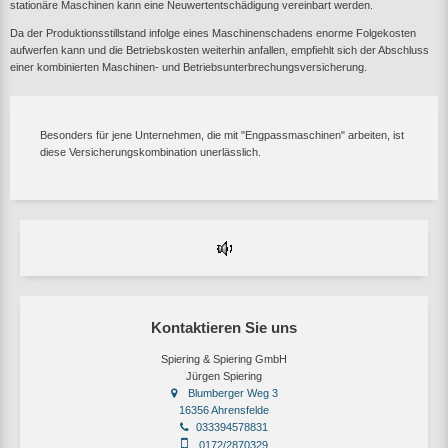
stationäre Maschinen kann eine Neuwertentschädigung vereinbart werden.
Da der Produktionsstillstand infolge eines Maschinenschadens enorme Folgekosten
aufwerfen kann und die Betriebskosten weiterhin anfallen, empfiehlt sich der Abschluss
einer kombinierten Maschinen- und Betriebsunterbrechungsversicherung.
Besonders für jene Unternehmen, die mit "Engpassmaschinen" arbeiten, ist
diese Versicherungskombination unerlässlich.
Kontaktieren Sie uns
Spiering & Spiering GmbH
Jürgen Spiering
Blumberger Weg 3
16356 Ahrensfelde
033394578831
0172/2870329