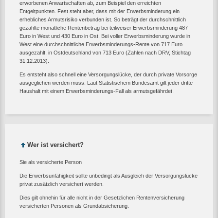
erworbenen Anwartschaften ab, zum Beispiel den erreichten
Entgeltpunkten. Fest steht aber, dass mit der Erwerbsminderung ein
erhebliches Armutsrisiko verbunden ist. So beträgt der durchschnittlich
gezahlte monatliche Rentenbetrag bei teilweiser Erwerbsminderung 487
Euro in West und 430 Euro in Ost. Bei voller Erwerbsminderung wurde in
West eine durchschnittliche Erwerbsminderungs-Rente von 717 Euro
ausgezahlt, in Ostdeutschland von 713 Euro (Zahlen nach DRV, Stichtag
31.12.2013).
Es entsteht also schnell eine Versorgungslücke, der durch private Vorsorge
ausgeglichen werden muss. Laut Statistischem Bundesamt gilt jeder dritte
Haushalt mit einem Erwerbsminderungs-Fall als armutsgefährdet.
Wer ist versichert?
Sie als versicherte Person
Die Erwerbsunfähigkeit sollte unbedingt als Ausgleich der Versorgungslücke
privat zusätzlich versichert werden.
Dies gilt ohnehin für alle nicht in der Gesetzlichen Rentenversicherung
versicherten Personen als Grundabsicherung.