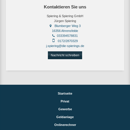
Kontaktieren Sie uns
Spiering & Spiering GmbH
Jürgen Spiering
Blumberger Weg 3
16356 Ahrensfelde
033394578831
0172/2870329
j.spiering@die-spierings.de
Nachricht schreiben
Startseite
Privat
Gewerbe
Geldanlage
Onlinerechner