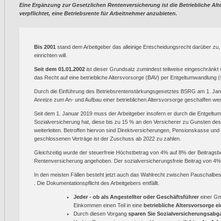
Eine Ergänzung zur Gesetzlichen Rentenversicherung ist die Betriebliche Alte
verpflichtet, eine Betriebsrente für Arbeitnehmer anzubieten.
Bis 2001
stand dem Arbeitgeber das alleinige Entscheidungsrecht darüber zu, o
einrichten will.
Seit dem 01.01.2002
ist dieser Grundsatz zumindest teilweise eingeschränkt
das Recht auf eine betriebliche Altersvorsorge (BAV) per Entgeltumwandlung (
Durch die Einführung des Betriebsrentenstärkungsgesetztes BSRG am 1. Janu
Anreize zum An- und Aufbau einer betrieblichen Altersvorsorge geschaffen we
Seit dem 1. Januar 2019 muss der Arbeitgeber insofern er durch die Entgelt
Sozialversicherung hat, diese bis zu 15 % an den Versicherer zu Gunsten des
weiterleiten. Betroffen hiervon sind Direktversicherungen, Pensionskasse un
geschlossenen Verträge ist der Zuschuss ab 2022 zu zahlen.
Gleichzeitig wurde der steuerfreie Höchstbetrag von 4% auf 8% der Beitrag
Rentenversicherung angehoben. Der sozialversicherungsfreie Beitrag von 4% b
In den meisten Fällen besteht jetzt auch das Wahlrecht zwischen Pauschalbes
. Die Dokumentationspflicht des Arbeitgebers entfällt.
Jeder - ob als Angestellter oder Geschäftsführer
einer Gmb
Einkommen einen Teil in eine
betriebliche Altersvorsorge e
Durch diesen Vorgang
sparen Sie Sozialversicherungsabg