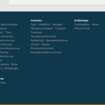
Gewerbe
Geldanlage
Altersvorsorge
Sach
Haftpflicht
Manager
Fondspolicen
ebase
nioren
Vertrauensschäden
Fuhrpark
Offene Fonds
utz
Tiere
Transport
ersicherung
Vermieterrechtsschutz
ftabsicherung
Bauleistung
Bauunterbrechung
rsicherung
Umwelt
Kaution
benen Absicherung
Firmenrechtsschutz
cherung
Betriebliche Altersvorsorge
absicherung
en
icherung
Boote
n u. Verfügungen
ung
erung