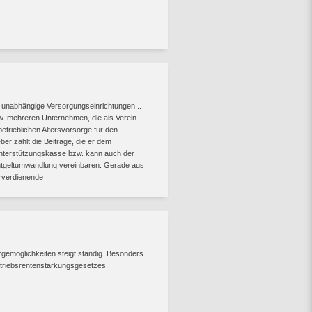
 unabhängige Versorgungseinrichtungen...
w. mehreren Unternehmen, die als Verein
trieblichen Altersvorsorge für den
er zahlt die Beiträge, die er dem
Unterstützungskasse bzw. kann auch der
ntgeltumwandlung vereinbaren. Gerade aus
erverdienende
rgemöglichkeiten steigt ständig. Besonders
etriebsrentenstärkungsgesetzes.