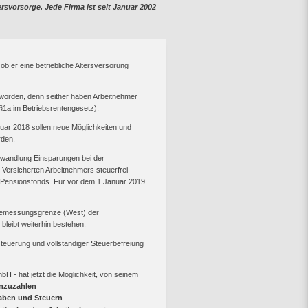
rsvorsorge. Jede Firma ist seit Januar 2002
b er eine betriebliche Altersversorung
 worden, denn seither haben Arbeitnehmer
§1a im Betriebsrentengesetz).
ar 2018 sollen neue Möglichkeiten und
rden.
umwandlung Einsparungen bei der
 Versicherten Arbeitnehmers steuerfrei
d Pensionsfonds. Für vor dem 1.Januar 2019
sbemessungsgrenze (West) der
leibt weiterhin bestehen.
teuerung und vollständiger Steuerbefreiung
H - hat jetzt die Möglichkeit, von seinem
inzuzahlen
aben und Steuern