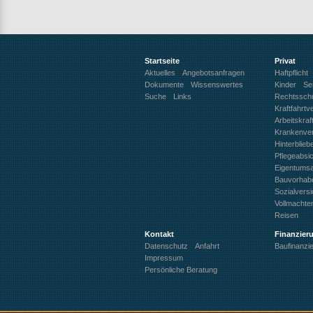
Startseite
Privat
Aktuelles
Angebotsanfragen
Haftpflicht
Dokumente
Wissenswertes
Kinder
Se
Suche
Links
Rechtssch
Kraftfahrtv
Arbeitskra
Krankenve
Hinterblie
Pflegeabsi
Eigentums
Bauvorhab
Sozialvers
Vollmachte
Reisen
Kontakt
Finanzier
Datenschutz
Anfahrt
Baufinanzi
Impressum
Persönliche Beratung