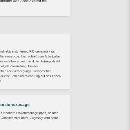
rbeitgeber dem Arbeitnehmer ein
endirektversicherung FID genannt) - als
tersvorsorge. Hier schließt der Arbeitgeber
gestellten ab und zahlt die Beiträge direkt
Entgeltumwandlung. Bei der
tgeber sein Versorgungs- Versprechen
er eine Lebensversicherung auf das Leben
e
Pensionszusage
tiv für höhere Einkommensgruppen, da man
n Gehaltes verzichtet. Zugesagt wird dafür