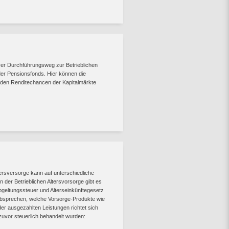
erer Durchführungsweg zur Betrieblichen
er Pensionsfonds. Hier können die
 den Renditechancen der Kapitalmärkte
tersversorge kann auf unterschiedliche
 der Betrieblichen Altersvorsorge gibt es
geltungssteuer und Alterseinkünftegesetz
 absprechen, welche Vorsorge-Produkte wie
er ausgezahlten Leistungen richtet sich
 zuvor steuerlich behandelt wurden: