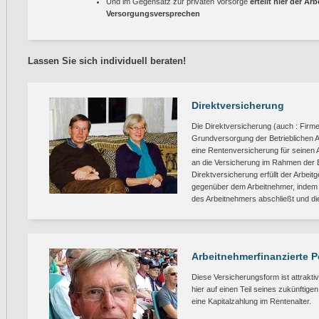
Und im Gegensatz zur privaten Vorsorge
erteilt hier der A
Versorgungsversprechen
Lassen Sie sich individuell beraten!
Direktversicherung
Die Direktversicherung (auch : Firm
Grundversorgung der Betrieblichen Al
eine Rentenversicherung für seinen An
an die Versicherung im Rahmen der 
Direktversicherung erfüllt der Arbei
gegenüber dem Arbeitnehmer, indem 
des Arbeitnehmers abschließt und di
Arbeitnehmerfinanzierte 
Diese Versicherungsform ist attrak
hier auf einen Teil seines zukünftige
eine Kapitalzahlung im Rentenalter.