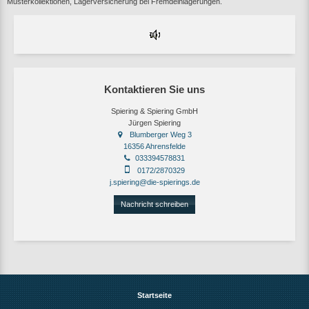
Musterkollektionen, Lagerversicherung bei Fremdeinlagerungen.
Kontaktieren Sie uns
Spiering & Spiering GmbH
Jürgen Spiering
Blumberger Weg 3
16356 Ahrensfelde
033394578831
0172/2870329
j.spiering@die-spierings.de
Nachricht schreiben
Startseite