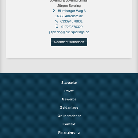
Spiering & Spiering GmbH
Jürgen Spiering
Blumberger Weg 3
16356 Ahrensfelde
033394578831
0172/2870329
j.spiering@die-spierings.de
Nachricht schreiben
Startseite
Privat
Gewerbe
Geldanlage
Onlinerechner
Kontakt
Finanzierung